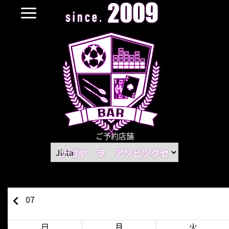
ご予約店舗
keyboard_arrow_left
07
日
月
火