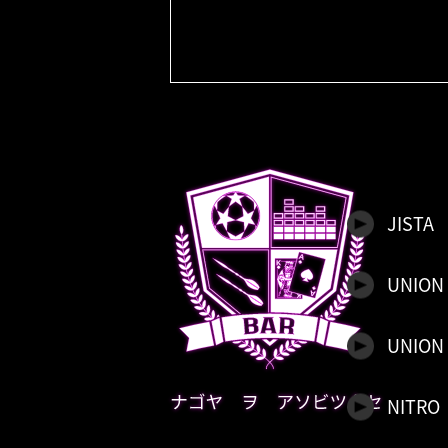
JISTA
UNION
UNION 
NITRO