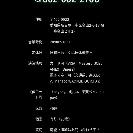
住所
〒460-0022
愛知県名古屋市中区金山2-6-17 藤
一番金山ビル2F
営業時間
20:00〜4:00
定休日
日曜日もしくは連休最終日
決済情報
カード可（VISA、Master、JCB、
AMEX、Diners）
電子マネー可（交通系、楽天Ed
y、nanaco,WAON,ID,QUICPAY)
QRコー
（paypay、d払い、楽天ペイ、au
ド可
pay）
席数
40席
個室
有り（20席）
貸切
可能（詳細はお問い合わせ下さ